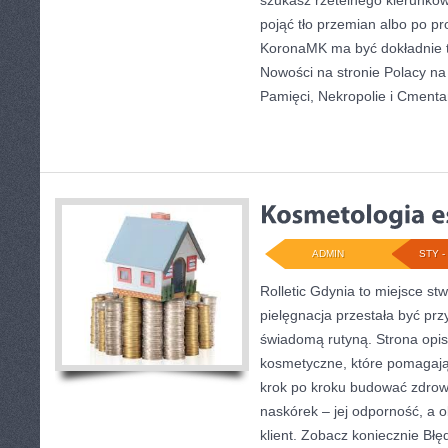
szukasz rzetelnego kierunkow
pojąć tło przemian albo po pro
KoronaMK ma być dokładnie 
Nowości na stronie Polacy na
Pamięci, Nekropolie i Cmenta
ADMIN
STY - 
Rolletic Gdynia to miejsce st
pielęgnacja przestała być prz
świadomą rutyną. Strona opis
kosmetyczne, które pomagają
krok po kroku budować zdrow
naskórek – jej odporność, a ob
klient. Zobacz koniecznie Błęd