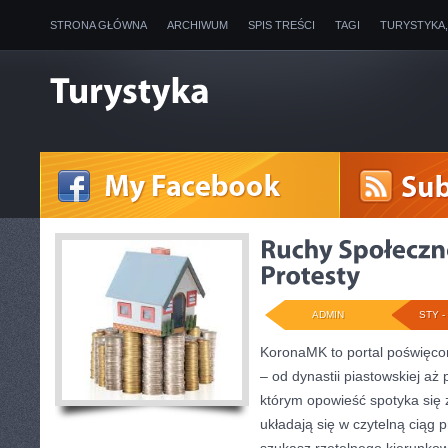
STRONA GŁÓWNA
ARCHIWUM
SPIS TREŚCI
TAGI
TURYSTYKA
ADMIN
STY - 
KoronaMK to portal poświęco
– od dynastii piastowskiej aż 
którym opowieść spotyka się 
układają się w czytelną ciąg p