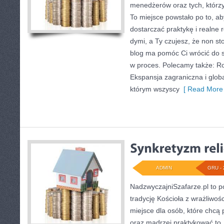
menedżerów oraz tych, którzy
To miejsce powstało po to, a
dostarczać praktykę i realne 
dymi, a Ty czujesz, że non st
blog ma pomóc Ci wrócić do s
w proces. Polecamy także: Ro
Ekspansja zagraniczna i glob
którym wszyscy
[ Read More 
ADMIN
GRU - 
NadzwyczajniSzafarze.pl to po
tradycję Kościoła z wrażliwośc
miejsce dla osób, które chcą
oraz mądrzej praktykować to, 