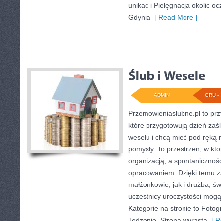
unikać i Pielęgnacja okolic ocz
Gdynia
[ Read More ]
ADMIN
GRU - 
Przemowieniaslubne.pl to prz
które przygotowują dzień zaś
weselu i chcą mieć pod ręką 
pomysły. To przestrzeń, w któ
organizacją, a spontaniczność
opracowaniem. Dzięki temu z
małżonkowie, jak i drużba, ś
uczestnicy uroczystości mogą 
Kategorie na stronie to Fotogr
Jedzenie. Strona wyrasta
[ R