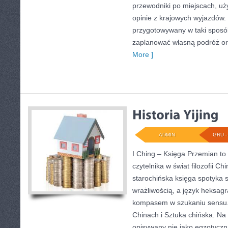
przewodniki po miejscach, uży
opinie z krajowych wyjazdów. 
przygotowywany w taki sposó
zaplanować własną podróż o
More ]
ADMIN
GRU - 
I Ching – Księga Przemian to 
czytelnika w świat filozofii Ch
starochińska księga spotyka 
wrażliwością, a język heksag
kompasem w szukaniu sensu.
Chinach i Sztuka chińska. Na t
opisywany nie jako egzotyczn