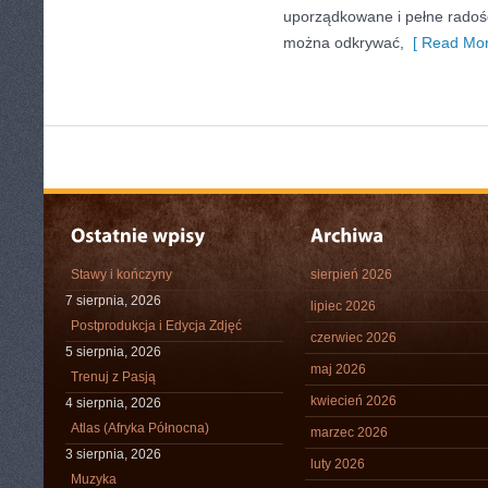
uporządkowane i pełne radośc
można odkrywać,
[ Read Mor
Stawy i kończyny
sierpień 2026
7 sierpnia, 2026
lipiec 2026
Postprodukcja i Edycja Zdjęć
czerwiec 2026
5 sierpnia, 2026
maj 2026
Trenuj z Pasją
kwiecień 2026
4 sierpnia, 2026
Atlas (Afryka Północna)
marzec 2026
3 sierpnia, 2026
luty 2026
Muzyka