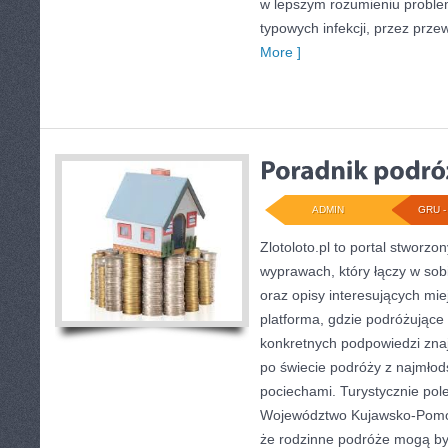
w lepszym rozumieniu proble
typowych infekcji, przez prze
More ]
ADMIN
GRU - 
Zlotoloto.pl to portal stworzo
wyprawach, który łączy w sobi
oraz opisy interesujących mie
platforma, gdzie podróżując
konkretnych podpowiedzi znajd
po świecie podróży z najmłod
pociechami. Turystycznie pol
Województwo Kujawsko-Pomors
że rodzinne podróże mogą by