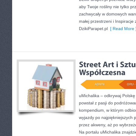
aby Twoje rośliny nie tylko p
zachwycały w domowych waru
małej przestrzeni i Inspiracje
DzikiParapet.pl
[ Read More 
ADMIN
GRU - 
uMichalika – odkrywaj Polskę 
powstał z pasji do podróżowa
kompendium, w którym odbiorc
wyjazdy po najpiękniejszych 
przez akweny, aż po wybrzeż
Na portalu uMichalika znajdz