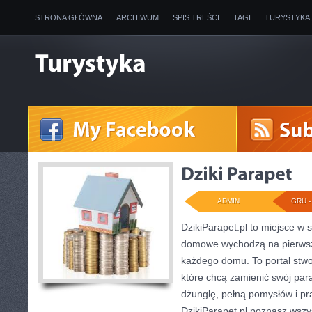
STRONA GŁÓWNA
ARCHIWUM
SPIS TREŚCI
TAGI
TURYSTYKA
ADMIN
GRU - 
DzikiParapet.pl to miejsce w s
domowe wychodzą na pierwszy
każdego domu. To portal stw
które chcą zamienić swój pa
dżunglę, pełną pomysłów i p
DzikiParapet.pl poznasz wszy