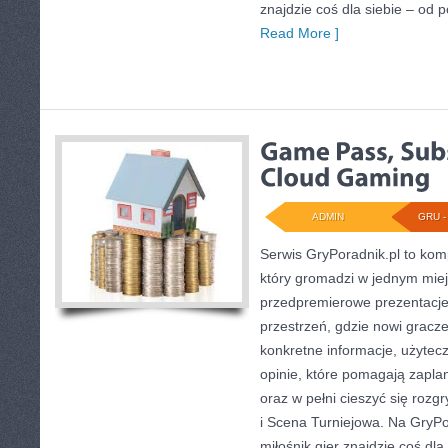
znajdzie coś dla siebie – od 
Read More ]
ADMIN
GRU - 
Serwis GryPoradnik.pl to kom
który gromadzi w jednym miej
przedpremierowe prezentacje 
przestrzeń, gdzie nowi gracz
konkretne informacje, użyte
opinie, które pomagają zapl
oraz w pełni cieszyć się rozg
i Scena Turniejowa. Na GryPo
miłośnik gier znajdzie coś dl