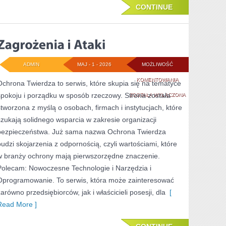
CONTINUE
ADMIN
MAJ - 1 - 2026
MOŻLIWOŚĆ
ZAGROŻENIA
KOMENTOWANIA
Ochrona Twierdza to serwis, które skupia się na tematyce
spokoju i porządku w sposób rzeczowy. Strona została
I
ZOSTAŁA WYŁĄCZONA
stworzona z myślą o osobach, firmach i instytucjach, które
ATAKI
szukają solidnego wsparcia w zakresie organizacji
bezpieczeństwa. Już sama nazwa Ochrona Twierdza
budzi skojarzenia z odpornością, czyli wartościami, które
w branży ochrony mają pierwszorzędne znaczenie.
Polecam: Nowoczesne Technologie i Narzędzia i
Oprogramowanie. To serwis, która może zainteresować
zarówno przedsiębiorców, jak i właścicieli posesji, dla
[
Read More ]