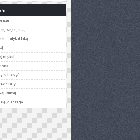
ięcej
się więcej tutaj
łen artykuł tutaj
taj
j artykuł
o sam
by zobaczyć
owe fakty
aj, kliknij
się, dlaczego