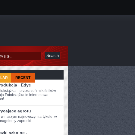
ULAR
RECENT
rodukcja i Edyc
toksiążka – przestrzeń miłośników
ja Fotoksiążka to internetowa
eń ...
ycające agrotu
e w naszym najnowszym‌ artykule, w
pragniemy zaprosić ...
zki szkolne -