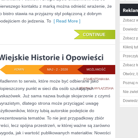
pierwszego kontaktu z marką można odnieść wrażenie, że
to bistro stawia na przyjazny styl połączoną z dobrym
Zobacz w
podejściem do jedzenia. To
[ Read More ]
Dowiedz 
CONTINUE
Zobacz pe
Kliknij tu
Przeczyta
Zobacz t
ADMIN
MAJ - 2 - 2026
MOŻLIWOŚĆ
Otwórz, 
WIEJSKIE
KOMENTOWANIA
Madlennn to serwis, które może być odbierane jako
Poznaj n
dopieszczony punkt w sieci dla osób szukających
HISTORIE
ZOSTAŁA WYŁĄCZONA
Nie zwlek
wskazówek. Już sama nazwa buduje skojarzenie z czymś
I
Dowiedz 
wyrazistym, dlatego strona może przyciągać uwagę
OPOWIEŚCI
użytkowników, którzy lubią autorskie podejście do
prezentowania tematów. To nie jest przypadkowy zbiór
treści, lecz spójna przestrzeń, w której ważne są zarówno
wygoda, jak i wartość publikowanych materiałów. Nowości