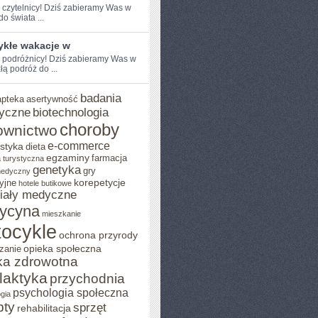
 czytelnicy!​ Dziś‌ zabieramy Was w
o świata ...
ykłe wakacje w
e podróżnicy!⁤ Dziś zabieramy Was w
łą podróż do ...
badania
apteka
asertywność
yczne
biotechnologia
choroby
ownictwo
e-commerce
styka
dieta
egzaminy
farmacja
 turystyczna
genetyka
gry
medyczny
yjne
korepetycje
hotele butikowe
iały medyczne
ycyna
mieszkanie
ocykle
ochrona przyrody
zanie
opieka społeczna
ka zdrowotna
ilaktyka
przychodnia
psychologia społeczna
gia
pty
sprzęt
rehabilitacja