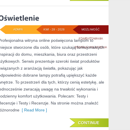
ADMIN
KWI - 28 - 2026
MOŻLIWOŚĆ
OŚWIETLENIE
KOMENTOWANIA
Profesjonalna witryna online poświęcona lampom to
miejsce stworzone dla osób, które szukają funkcjonalnych
ZOSTAŁA WYŁĄCZONA
inspiracji do domu, mieszkania, biura oraz przestrzeni
użytkowych. Serwis prezentuje szeroki świat produktów
związanych z aranżacją światła, pokazując jak
odpowiednio dobrane lampy potrafią upiększyć każde
wnętrze. To przestrzeń dla tych, którzy cenią estetykę, ale
jednocześnie zwracają uwagę na trwałość wykonania i
codzienny komfort użytkowania. Polecam: Testy i
Recenzje i Testy i Recenzje. Na stronie można znaleźć
różnorodne
[ Read More ]
CONTINUE