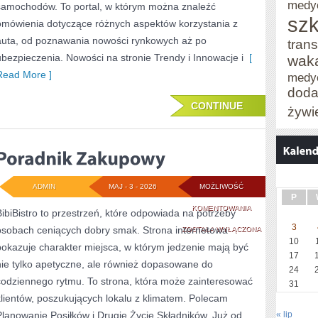
medy
samochodów. To portal, w którym można znaleźć
szk
omówienia dotyczące różnych aspektów korzystania z
auta, od poznawania nowości rynkowych aż po
trans
ubezpieczenia. Nowości na stronie Trendy i Innowacje i
[
wak
Read More ]
medy
doda
CONTINUE
żywi
ADMIN
MAJ - 3 - 2026
MOŻLIWOŚĆ
P
PORADNIK
KOMENTOWANIA
BibiBistro to przestrzeń, które odpowiada na potrzeby
3
osobach ceniących dobry smak. Strona internetowa
ZAKUPOWY
ZOSTAŁA WYŁĄCZONA
10
pokazuje charakter miejsca, w którym jedzenie mają być
17
nie tylko apetyczne, ale również dopasowane do
24
codziennego rytmu. To strona, która może zainteresować
31
klientów, poszukujących lokalu z klimatem. Polecam
Planowanie Posiłków i Drugie Życie Składników. Już od
« lip