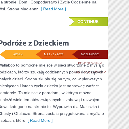
na stronie: Dom i Gospodarstwo i Życie Codzienne na
Wsi. Strona Madlennn
[ Read More ]
CONTINUE
ADMIN
MAJ - 2 - 2026
MOŻLIWOŚĆ
PODRÓŻE
KOMENTOWANIA
Wallaboo to pomocne miejsce w sieci stworzone z myślą o
rodzicach, którzy szukają codziennych porad dotyczących
Z
ZOSTAŁA WYŁĄCZONA
małych dzieci. Strona skupia się na tym, co w pierwszych
DZIECKIEM
miesiącach i latach życia dziecka jest naprawdę ważne:
komforcie. To miejsce z poradami, w którym można
znaleźć wiele tematów związanych z zabawą i rozwojem.
Nowe kategorie na stronie to: Wyprawka dla Maluszka i
Chusty i Otulacze. Strona została przygotowana z myślą o
osobach, które
[ Read More ]