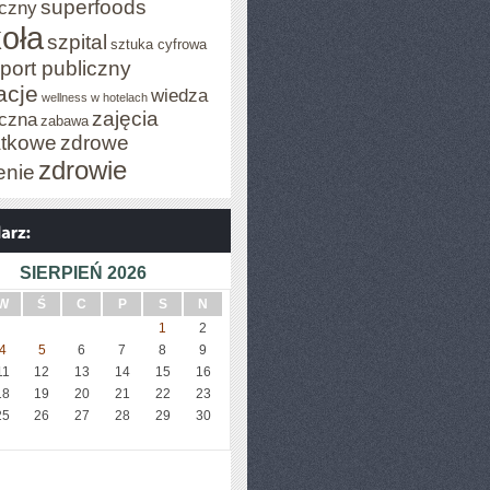
superfoods
czny
oła
szpital
sztuka cyfrowa
port publiczny
acje
wiedza
wellness w hotelach
zajęcia
czna
zabawa
tkowe
zdrowe
zdrowie
enie
SIERPIEŃ 2026
W
Ś
C
P
S
N
1
2
4
5
6
7
8
9
11
12
13
14
15
16
18
19
20
21
22
23
25
26
27
28
29
30