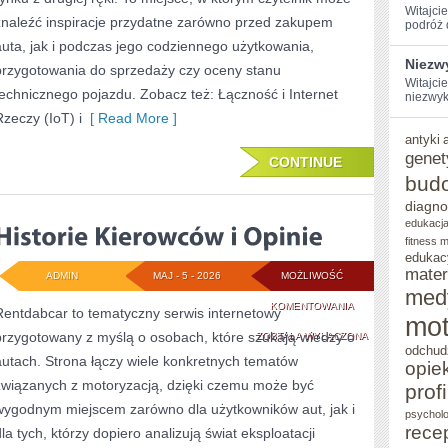
Witajcie
znaleźć inspiracje przydatne zarówno przed zakupem
podróż d
auta, jak i podczas jego codziennego użytkowania,
Niezw
przygotowania do sprzedaży czy oceny stanu
Witajci
technicznego pojazdu. Zobacz też: Łączność i Internet
niezwyk
Rzeczy (IoT) i
[ Read More ]
antyki
genet
CONTINUE
bud
diagno
edukacja
fitness 
edukac
mater
ADMIN
MAJ - 5 - 2026
MOŻLIWOŚĆ
med
HISTORIE
KOMENTOWANIA
Rentdabcar to tematyczny serwis internetowy
mot
przygotowany z myślą o osobach, które szukają wiedzy o
KIEROWCÓW
ZOSTAŁA WYŁĄCZONA
odchud
autach. Strona łączy wiele konkretnych tematów
opie
I
związanych z motoryzacją, dzięki czemu może być
prof
OPINIE
wygodnym miejscem zarówno dla użytkowników aut, jak i
psycholo
rece
dla tych, którzy dopiero analizują świat eksploatacji