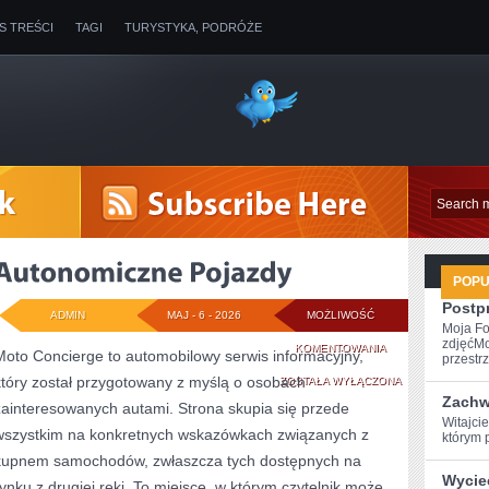
IS TREŚCI
TAGI
TURYSTYKA, PODRÓŻE
POP
Postp
ADMIN
MAJ - 6 - 2026
MOŻLIWOŚĆ
Moja Fo
zdjęćMo
AUTONOMICZNE
KOMENTOWANIA
Moto Concierge to automobilowy serwis informacyjny,
przestrz
który został przygotowany z myślą o osobach
POJAZDY
ZOSTAŁA WYŁĄCZONA
Zachw
zainteresowanych autami. Strona skupia się przede
Witajci
wszystkim na konkretnych wskazówkach związanych z
którym 
kupnem samochodów, zwłaszcza tych dostępnych na
Wyciec
rynku z drugiej ręki. To miejsce, w którym czytelnik może