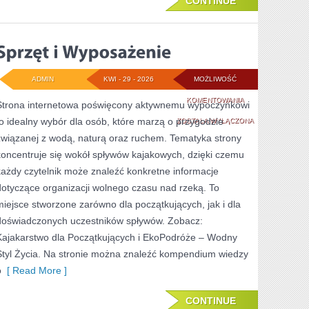
CONTINUE
ADMIN
KWI - 29 - 2026
MOŻLIWOŚĆ
SPRZĘT
KOMENTOWANIA
Strona internetowa poświęcony aktywnemu wypoczynkowi
to idealny wybór dla osób, które marzą o przygodzie
I
ZOSTAŁA WYŁĄCZONA
związanej z wodą, naturą oraz ruchem. Tematyka strony
WYPOSAŻENIE
koncentruje się wokół spływów kajakowych, dzięki czemu
każdy czytelnik może znaleźć konkretne informacje
dotyczące organizacji wolnego czasu nad rzeką. To
miejsce stworzone zarówno dla początkujących, jak i dla
doświadczonych uczestników spływów. Zobacz:
Kajakarstwo dla Początkujących i EkoPodróże – Wodny
Styl Życia. Na stronie można znaleźć kompendium wiedzy
o
[ Read More ]
CONTINUE