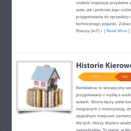
znaleźć inspiracje przydatn
auta, jak i podczas jego cod
przygotowania do sprzedaży 
technicznego pojazdu. Zobacz
Rzeczy (IoT) i
[ Read More ]
ADMIN
MAJ - 
Rentdabcar to tematyczny ser
przygotowany z myślą o osoba
autach. Strona łączy wiele k
związanych z motoryzacją, d
wygodnym miejscem zarówno d
dla tych, którzy dopiero analiz
samochodów. To portal, w kt