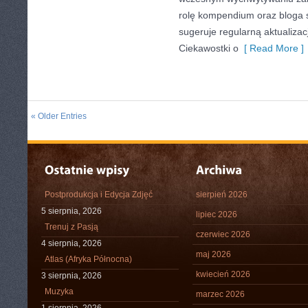
rolę kompendium oraz bloga sp
sugeruje regularną aktualizac
Ciekawostki o
[ Read More ]
« Older Entries
Postprodukcja i Edycja Zdjęć
sierpień 2026
5 sierpnia, 2026
lipiec 2026
Trenuj z Pasją
czerwiec 2026
4 sierpnia, 2026
maj 2026
Atlas (Afryka Północna)
kwiecień 2026
3 sierpnia, 2026
Muzyka
marzec 2026