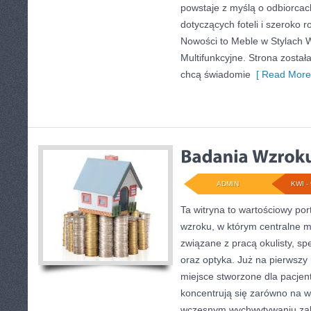
powstaje z myślą o odbiorcac
dotyczących foteli i szeroko 
Nowości to Meble w Stylach W
Multifunkcyjne. Strona został
chcą świadomie
[ Read More
ADMIN
KWI - 
Ta witryna to wartościowy po
wzroku, w którym centralne m
związane z pracą okulisty, sp
oraz optyka. Już na pierwszy r
miejsce stworzone dla pacjen
koncentrują się zarówno na wy
wczesnym wychwytywaniu zabu