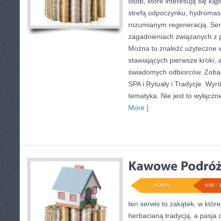
osób, które interesują się ką
strefą odpoczynku, hydroma
rozumianym regeneracją. Serw
zagadnieniach związanych z p
Można tu znaleźć użyteczne 
stawiających pierwsze kroki, a
świadomych odbiorców. Zobac
SPA i Rytuały i Tradycje. Wyró
tematyka. Nie jest to wyłączni
More ]
ADMIN
KWI - 
ten serwis to zakątek, w które
herbacianą tradycją, a pasj