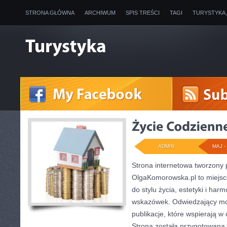
STRONA GŁÓWNA
ARCHIWUM
SPIS TREŚCI
TAGI
TURYSTYKA
ADMIN
MAJ - 
Strona internetowa tworzony
OlgaKomorowska.pl to miejsce
do stylu życia, estetyki i har
wskazówek. Odwiedzający mog
publikacje, które wspierają 
Strona została przygotowana 