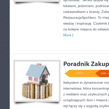
spróbować. Serwis skupia si
lokalami, jedzeniem, podróżam
ciekawostkami z branży. Zobac
RestauracjaSpichlerz. To miej
wiedzę i inspirację. Czytelnik 
na kolejne miejsca do odwied
More ]
ADMIN
KWI - 
Italsystem to dynamicznie roz
internetowa, która koncentruj
z meblami oraz użytecznych 
urządzających dom i miejsce 
styl łączy się z wygodą użytk