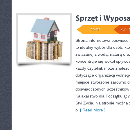
ADMIN
KWI - 
Strona internetowa poświęc
to idealny wybór dla osób, kt
związanej z wodą, naturą or
koncentruje się wokół spływó
każdy czytelnik może znaleźć
dotyczące organizacji wolneg
miejsce stworzone zarówno dla
doświadczonych uczestników
Kajakarstwo dla Początkując
Styl Życia. Na stronie możn
o
[ Read More ]