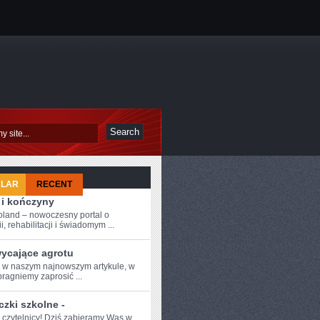
ULAR
RECENT
 i kończyny
oland – nowoczesny portal o
i, rehabilitacji i świadomym ...
ycające agrotu
e w naszym najnowszym‌ artykule, w
pragniemy zaprosić ...
zki szkolne -
 czytelnicy!​ Dziś‌ zabieramy Was w