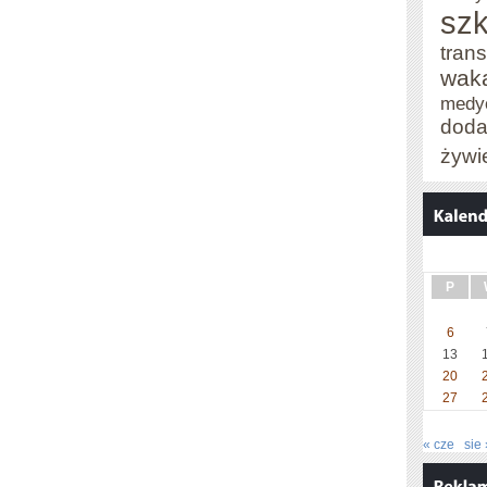
szk
trans
wak
medy
doda
żywi
P
6
13
20
27
« cze
sie 