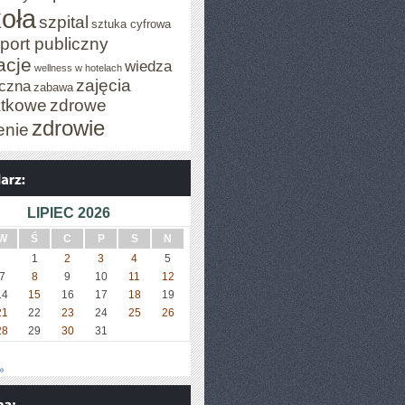
oła
szpital
sztuka cyfrowa
port publiczny
acje
wiedza
wellness w hotelach
zajęcia
czna
zabawa
tkowe
zdrowe
zdrowie
enie
LIPIEC 2026
W
Ś
C
P
S
N
1
2
3
4
5
7
8
9
10
11
12
14
15
16
17
18
19
21
22
23
24
25
26
28
29
30
31
»