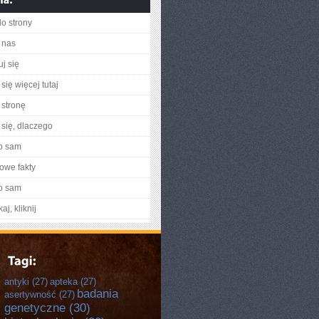
do strony
 nas
j się
się więcej tutaj
stronę
się, dlaczego
o sam
owe fakty
o sam
aj, kliknij
antyki
(27)
apteka
(27)
badania
asertywność
(27)
genetyczne
(30)