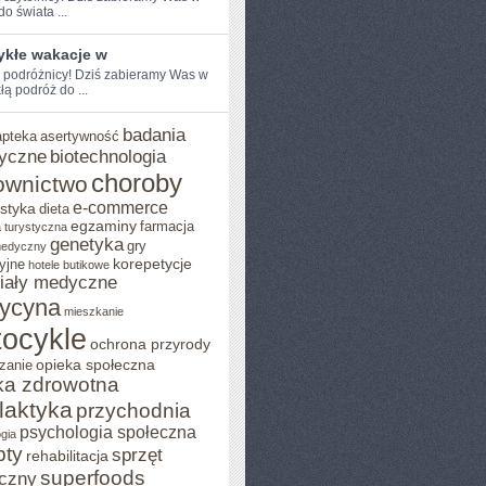
o świata ...
ykłe wakacje w
e podróżnicy!⁤ Dziś zabieramy Was w
łą podróż do ...
badania
apteka
asertywność
yczne
biotechnologia
choroby
ownictwo
e-commerce
styka
dieta
egzaminy
farmacja
 turystyczna
genetyka
gry
medyczny
yjne
korepetycje
hotele butikowe
iały medyczne
ycyna
mieszkanie
ocykle
ochrona przyrody
zanie
opieka społeczna
ka zdrowotna
ilaktyka
przychodnia
psychologia społeczna
gia
pty
sprzęt
rehabilitacja
superfoods
czny