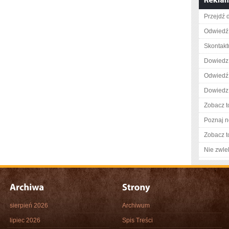
Przejdź 
Odwiedź
Skontaktu
Dowiedz 
Odwiedź 
Dowiedz 
Zobacz t
Poznaj n
Zobacz t
Nie zwlek
sierpień 2026
Archiwum
lipiec 2026
Spis Treści