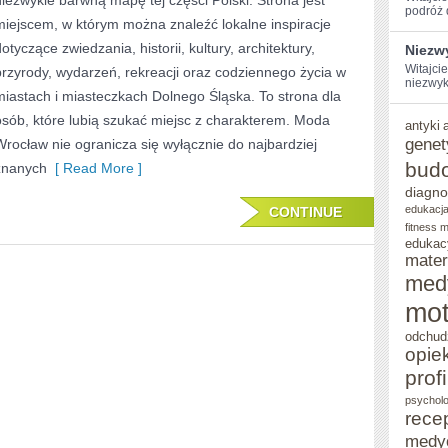
niezwykle barwną mapę tej części Polski. Strona jest
podróż d
miejscem, w którym można znaleźć lokalne inspiracje
otyczące zwiedzania, historii, kultury, architektury,
Niezw
Witajci
przyrody, wydarzeń, rekreacji oraz codziennego życia w
niezwyk
miastach i miasteczkach Dolnego Śląska. To strona dla
osób, które lubią szukać miejsc z charakterem. Moda
antyki
genet
Wrocław nie ogranicza się wyłącznie do najbardziej
bud
znanych
[ Read More ]
diagno
edukacja
CONTINUE
fitness 
edukac
mater
med
mot
odchud
opie
prof
psycholo
rece
medy