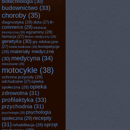
biotechnologia
(30)
budownictwo
(33)
choroby
(35)
e-
diagnostyka
(28)
dieta
(27)
commerce
(29)
edukacja
egzaminy
(28)
turystyczna
(26)
farmacja
(27)
fitness medyczny
(26)
genetyka
(30)
gry edukacyjne
(27)
korepetycje
hotele butikowe
(26)
materiały medyczne
(28)
medycyna
(34)
(30)
mieszkanie
(26)
motocykle
(38)
ochrona przyrody
(28)
odchudzanie
(27)
opieka
opieka
społeczna
(28)
zdrowotna
(31)
profilaktyka
(33)
przychodnia
(31)
psychologia
psychologia
(26)
recepty
społeczna
(29)
(31)
sprzęt
rehabilitacja
(28)