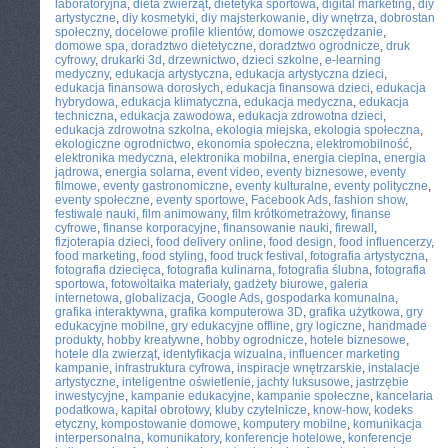
laboratoryjna
,
dieta zwierząt
,
dietetyka sportowa
,
digital marketing
,
diy
artystyczne
,
diy kosmetyki
,
diy majsterkowanie
,
diy wnętrza
,
dobrostan
społeczny
,
docelowe profile klientów
,
domowe oszczędzanie
,
domowe spa
,
doradztwo dietetyczne
,
doradztwo ogrodnicze
,
druk
cyfrowy
,
drukarki 3d
,
drzewnictwo
,
dzieci szkolne
,
e-learning
medyczny
,
edukacja artystyczna
,
edukacja artystyczna dzieci
,
edukacja finansowa dorosłych
,
edukacja finansowa dzieci
,
edukacja
hybrydowa
,
edukacja klimatyczna
,
edukacja medyczna
,
edukacja
techniczna
,
edukacja zawodowa
,
edukacja zdrowotna dzieci
,
edukacja zdrowotna szkolna
,
ekologia miejska
,
ekologia społeczna
,
ekologiczne ogrodnictwo
,
ekonomia społeczna
,
elektromobilność
,
elektronika medyczna
,
elektronika mobilna
,
energia cieplna
,
energia
jądrowa
,
energia solarna
,
event video
,
eventy biznesowe
,
eventy
filmowe
,
eventy gastronomiczne
,
eventy kulturalne
,
eventy polityczne
,
eventy społeczne
,
eventy sportowe
,
Facebook Ads
,
fashion show
,
festiwale nauki
,
film animowany
,
film krótkometrażowy
,
finanse
cyfrowe
,
finanse korporacyjne
,
finansowanie nauki
,
firewall
,
fizjoterapia dzieci
,
food delivery online
,
food design
,
food influencerzy
,
food marketing
,
food styling
,
food truck festival
,
fotografia artystyczna
,
fotografia dziecięca
,
fotografia kulinarna
,
fotografia ślubna
,
fotografia
sportowa
,
fotowoltaika materiały
,
gadżety biurowe
,
galeria
internetowa
,
globalizacja
,
Google Ads
,
gospodarka komunalna
,
grafika interaktywna
,
grafika komputerowa 3D
,
grafika użytkowa
,
gry
edukacyjne mobilne
,
gry edukacyjne offline
,
gry logiczne
,
handmade
produkty
,
hobby kreatywne
,
hobby ogrodnicze
,
hotele biznesowe
,
hotele dla zwierząt
,
identyfikacja wizualna
,
influencer marketing
kampanie
,
infrastruktura cyfrowa
,
inspiracje wnętrzarskie
,
instalacje
artystyczne
,
inteligentne oświetlenie
,
jachty luksusowe
,
jastrzębie
inwestycyjne
,
kampanie edukacyjne
,
kampanie społeczne
,
kancelaria
podatkowa
,
kapitał obrotowy
,
kluby czytelnicze
,
know-how
,
kodeks
etyczny
,
kompostowanie domowe
,
komputery mobilne
,
komunikacja
interpersonalna
,
komunikatory
,
konferencje hotelowe
,
konferencje