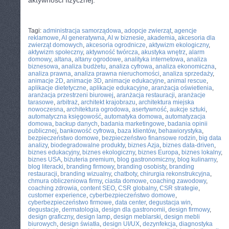
aktywności fizycznej.
CATEGORIES:
TURYSTYKA, PODRÓŻE
Tagi:
administracja samorządowa
,
adopcje zwierząt
,
agencje
reklamowe
,
AI generatywna
,
AI w biznesie
,
akademia
,
akcesoria dla
zwierząt domowych
,
akcesoria ogrodnicze
,
aktywizm ekologiczny
,
aktywizm społeczny
,
aktywność twórcza
,
akustyka wnętrz
,
alarm
domowy
,
altana
,
altany ogrodowe
,
analityka internetowa
,
analiza
biznesowa
,
analiza budżetu
,
analiza cyfrowa
,
analiza ekonomiczna
,
analiza prawna
,
analiza prawna nieruchomości
,
analiza sprzedaży
,
animacje 2D
,
animacje 3D
,
animacje edukacyjne
,
animal rescue
,
aplikacje dietetyczne
,
aplikacje edukacyjne
,
aranżacja oświetlenia
,
aranżacja przestrzeni biurowej
,
aranżacja restauracji
,
aranżacje
tarasowe
,
arbitraż
,
architekt krajobrazu
,
architektura miejska
nowoczesna
,
architektura ogrodowa
,
asertywność
,
aukcje sztuki
,
automatyczna księgowość
,
automatyka domowa
,
automatyzacja
domowa
,
backup danych
,
badania marketingowe
,
badania opinii
publicznej
,
bankowość cyfrowa
,
baza klientów
,
behawiorystyka
,
bezpieczeństwo domowe
,
bezpieczeństwo finansowe rodzin
,
big data
analizy
,
biodegradowalne produkty
,
biznes Azja
,
biznes data-driven
,
biznes edukacyjny
,
biznes ekologiczny
,
biznes Europa
,
biznes lokalny
,
biznes USA
,
biżuteria premium
,
blog gastronomiczny
,
blog kulinarny
,
blog literacki
,
branding firmowy
,
branding osobisty
,
branding
restauracji
,
branding wizualny
,
chatboty
,
chirurgia rekonstrukcyjna
,
chmura obliczeniowa firmy
,
ciasta domowe
,
coaching zawodowy
,
coaching zdrowia
,
content SEO
,
CSR globalny
,
CSR strategie
,
customer experience
,
cyberbezpieczeństwo domowe
,
cyberbezpieczeństwo firmowe
,
data center
,
degustacja win
,
degustacje
,
dermatologia
,
design dla gastronomii
,
design firmowy
,
design graficzny
,
design lamp
,
design meblarski
,
design mebli
biurowych
,
design światła
,
design UI/UX
,
dezynfekcja
,
diagnostyka