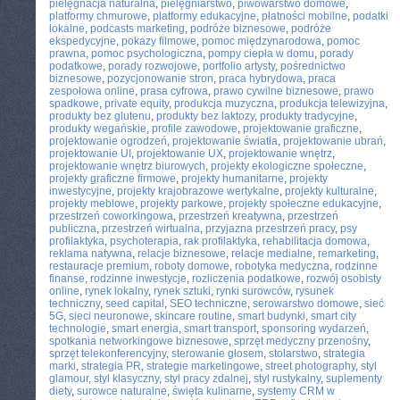
pielęgnacja naturalna
,
pielęgniarstwo
,
piwowarstwo domowe
,
platformy chmurowe
,
platformy edukacyjne
,
płatności mobilne
,
podatki
lokalne
,
podcasts marketing
,
podróże biznesowe
,
podróże
ekspedycyjne
,
pokazy filmowe
,
pomoc międzynarodowa
,
pomoc
prawna
,
pomoc psychologiczna
,
pompy ciepła w domu
,
porady
podatkowe
,
porady rozwojowe
,
portfolio artysty
,
pośrednictwo
biznesowe
,
pozycjonowanie stron
,
praca hybrydowa
,
praca
zespołowa online
,
prasa cyfrowa
,
prawo cywilne biznesowe
,
prawo
spadkowe
,
private equity
,
produkcja muzyczna
,
produkcja telewizyjna
,
produkty bez glutenu
,
produkty bez laktozy
,
produkty tradycyjne
,
produkty wegańskie
,
profile zawodowe
,
projektowanie graficzne
,
projektowanie ogrodzeń
,
projektowanie światła
,
projektowanie ubrań
,
projektowanie UI
,
projektowanie UX
,
projektowanie wnętrz
,
projektowanie wnętrz biurowych
,
projekty ekologiczne społeczne
,
projekty graficzne firmowe
,
projekty humanitarne
,
projekty
inwestycyjne
,
projekty krajobrazowe wertykalne
,
projekty kulturalne
,
projekty meblowe
,
projekty parkowe
,
projekty społeczne edukacyjne
,
przestrzeń coworkingowa
,
przestrzeń kreatywna
,
przestrzeń
publiczna
,
przestrzeń wirtualna
,
przyjazna przestrzeń pracy
,
psy
profilaktyka
,
psychoterapia
,
rak profilaktyka
,
rehabilitacja domowa
,
reklama natywna
,
relacje biznesowe
,
relacje medialne
,
remarketing
,
restauracje premium
,
roboty domowe
,
robotyka medyczna
,
rodzinne
finanse
,
rodzinne inwestycje
,
rozliczenia podatkowe
,
rozwój osobisty
online
,
rynek lokalny
,
rynek sztuki
,
rynki surowców
,
rysunek
techniczny
,
seed capital
,
SEO techniczne
,
serowarstwo domowe
,
sieć
5G
,
sieci neuronowe
,
skincare routine
,
smart budynki
,
smart city
technologie
,
smart energia
,
smart transport
,
sponsoring wydarzeń
,
spotkania networkingowe biznesowe
,
sprzęt medyczny przenośny
,
sprzęt telekonferencyjny
,
sterowanie głosem
,
stolarstwo
,
strategia
marki
,
strategia PR
,
strategie marketingowe
,
street photography
,
styl
glamour
,
styl klasyczny
,
styl pracy zdalnej
,
styl rustykalny
,
suplementy
diety
,
surowce naturalne
,
święta kulinarne
,
systemy CRM w