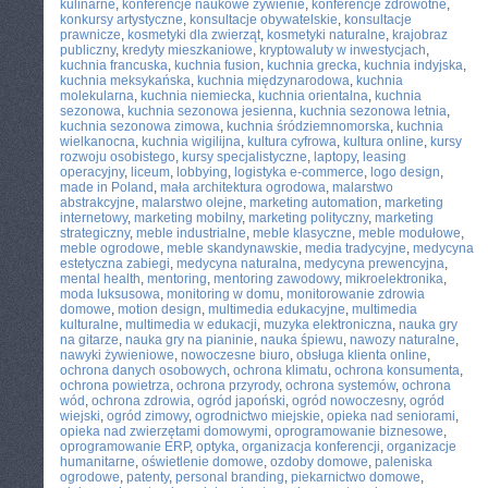
kulinarne
,
konferencje naukowe żywienie
,
konferencje zdrowotne
,
konkursy artystyczne
,
konsultacje obywatelskie
,
konsultacje
prawnicze
,
kosmetyki dla zwierząt
,
kosmetyki naturalne
,
krajobraz
publiczny
,
kredyty mieszkaniowe
,
kryptowaluty w inwestycjach
,
kuchnia francuska
,
kuchnia fusion
,
kuchnia grecka
,
kuchnia indyjska
,
kuchnia meksykańska
,
kuchnia międzynarodowa
,
kuchnia
molekularna
,
kuchnia niemiecka
,
kuchnia orientalna
,
kuchnia
sezonowa
,
kuchnia sezonowa jesienna
,
kuchnia sezonowa letnia
,
kuchnia sezonowa zimowa
,
kuchnia śródziemnomorska
,
kuchnia
wielkanocna
,
kuchnia wigilijna
,
kultura cyfrowa
,
kultura online
,
kursy
rozwoju osobistego
,
kursy specjalistyczne
,
laptopy
,
leasing
operacyjny
,
liceum
,
lobbying
,
logistyka e-commerce
,
logo design
,
made in Poland
,
mała architektura ogrodowa
,
malarstwo
abstrakcyjne
,
malarstwo olejne
,
marketing automation
,
marketing
internetowy
,
marketing mobilny
,
marketing polityczny
,
marketing
strategiczny
,
meble industrialne
,
meble klasyczne
,
meble modułowe
,
meble ogrodowe
,
meble skandynawskie
,
media tradycyjne
,
medycyna
estetyczna zabiegi
,
medycyna naturalna
,
medycyna prewencyjna
,
mental health
,
mentoring
,
mentoring zawodowy
,
mikroelektronika
,
moda luksusowa
,
monitoring w domu
,
monitorowanie zdrowia
domowe
,
motion design
,
multimedia edukacyjne
,
multimedia
kulturalne
,
multimedia w edukacji
,
muzyka elektroniczna
,
nauka gry
na gitarze
,
nauka gry na pianinie
,
nauka śpiewu
,
nawozy naturalne
,
nawyki żywieniowe
,
nowoczesne biuro
,
obsługa klienta online
,
ochrona danych osobowych
,
ochrona klimatu
,
ochrona konsumenta
,
ochrona powietrza
,
ochrona przyrody
,
ochrona systemów
,
ochrona
wód
,
ochrona zdrowia
,
ogród japoński
,
ogród nowoczesny
,
ogród
wiejski
,
ogród zimowy
,
ogrodnictwo miejskie
,
opieka nad seniorami
,
opieka nad zwierzętami domowymi
,
oprogramowanie biznesowe
,
oprogramowanie ERP
,
optyka
,
organizacja konferencji
,
organizacje
humanitarne
,
oświetlenie domowe
,
ozdoby domowe
,
paleniska
ogrodowe
,
patenty
,
personal branding
,
piekarnictwo domowe
,