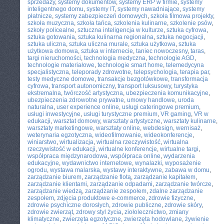
sprzedaży
,
systemy dokumentów
,
systemy ERP w firmie
,
systemy
inteligentnego domu
,
systemy IT
,
systemy nawadniające
,
systemy
płatnicze
,
systemy zabezpieczeń domowych
,
szkoła filmowa projekty
,
szkoła muzyczna
,
szkoła tańca
,
szkolenia kulinarne
,
szkolenie psów
,
szkoły policealne
,
sztuczna inteligencja w kulturze
,
sztuka cyfrowa
,
sztuka gotowania
,
sztuka kulinarna regionalna
,
sztuka negocjacji
,
sztuka uliczna
,
sztuka uliczna murale
,
sztuka użytkowa
,
sztuka
użytkowa domowa
,
sztuka w internecie
,
taniec nowoczesny
,
taras
,
targi nieruchomości
,
technologia medyczna
,
technologie AGD
,
technologie materiałowe
,
technologie smart home
,
telemedycyna
specjalistyczna
,
teleporady zdrowotne
,
telepsychologia
,
terapia par
,
testy medyczne domowe
,
transakcje bezgotówkowe
,
transformacja
cyfrowa
,
transport autonomiczny
,
transport luksusowy
,
turystyka
ekstremalna
,
twórczość artystyczna
,
ubezpieczenia komunikacyjne
,
ubezpieczenia zdrowotne prywatne
,
umowy handlowe
,
uroda
naturalna
,
user experience online
,
usługi cateringowe premium
,
usługi inwestycyjne
,
usługi turystyczne premium
,
VR gaming
,
VR w
edukacji
,
warsztat domowy
,
warsztaty artystyczne
,
warsztaty kulinarne
,
warsztaty marketingowe
,
warsztaty online
,
webdesign
,
wernisaż
,
weterynaria egzotyczna
,
wideofilmowanie
,
wideokonferencje
,
winiarstwo
,
wirtualizacja
,
wirtualna rzeczywistość
,
wirtualna
rzeczywistość w edukacji
,
wirtualne konferencje
,
wirtualne targi
,
współpraca międzynarodowa
,
współpraca online
,
wydarzenia
edukacyjne
,
wydawnictwo internetowe
,
wynalazki
,
wyposażenie
ogrodu
,
wystawa malarska
,
wystawy interaktywne
,
zabawa w domu
,
zarządzanie biurem
,
zarządzanie flotą
,
zarządzanie kapitałem
,
zarządzanie klientami
,
zarządzanie odpadami
,
zarządzanie twórcze
,
zarządzanie wiedzą
,
zarządzanie zespołem
,
zdalne zarządzanie
zespołem
,
zdjęcia produktowe e-commerce
,
zdrowie fizyczne
,
zdrowie psychiczne dorosłych
,
zdrowie publiczne
,
zdrowie skóry
,
zdrowie zwierząt
,
zdrowy styl życia
,
ziołolecznictwo
,
zmiany
klimatyczne
,
zwierzęta egzotyczne
,
zwierzęta hodowlane
,
żywienie