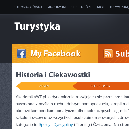
STRONA GŁÓWNA
ARCHIWUM
SPIS TREŚCI
TAGI
TURYSTYKA
ADMIN
CZE - 2 - 2026
AkademikaWF.pl to dynamicznie rozwijająca się przestrzeń int
stworzona z myślą o ruchu, dobrym samopoczuciu, terapii ru
stanowi kompendium tematyczne dla osób uczących się, miłoś
szkoleniowców oraz wszystkich osób zainteresowanych zdrow
kategorie to
Sporty i Dyscypliny
i Trening i Ćwiczenia. Na str