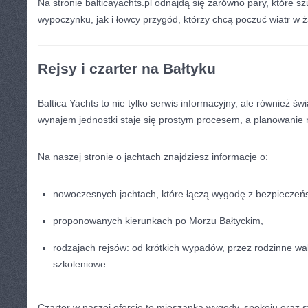
Na stronie balticayachts.pl odnajdą się zarówno pary, które s
wypoczynku, jak i łowcy przygód, którzy chcą poczuć wiatr w ż
Rejsy i czarter na Bałtyku
Baltica Yachts to nie tylko serwis informacyjny, ale również św
wynajem jednostki staje się prostym procesem, a planowanie r
Na naszej stronie o jachtach znajdziesz informacje o:
nowoczesnych jachtach, które łączą wygodę z bezpiecze
proponowanych kierunkach po Morzu Bałtyckim,
rodzajach rejsów: od krótkich wypadów, przez rodzinne wak
szkoleniowe.
Czarter w naszej ofercie to mieszanka wygody, spokoju oraz st