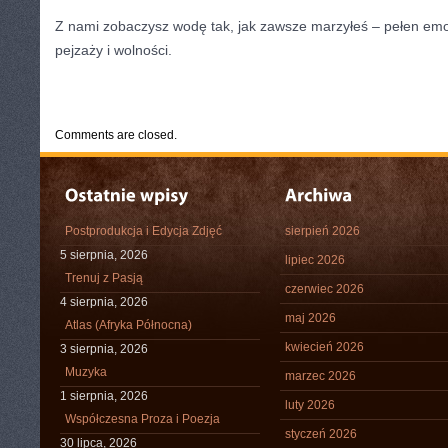
Z nami zobaczysz wodę tak, jak zawsze marzyłeś – pełen emo
pejzaży i wolności.
CATEGORIES:
TURYSTYKA, PODRÓŻE
Comments are closed.
Postprodukcja i Edycja Zdjęć
sierpień 2026
5 sierpnia, 2026
lipiec 2026
Trenuj z Pasją
czerwiec 2026
4 sierpnia, 2026
maj 2026
Atlas (Afryka Północna)
kwiecień 2026
3 sierpnia, 2026
Muzyka
marzec 2026
1 sierpnia, 2026
luty 2026
Współczesna Proza i Poezja
styczeń 2026
30 lipca, 2026