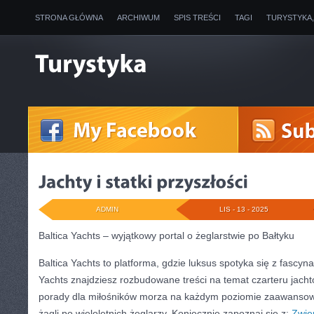
STRONA GŁÓWNA
ARCHIWUM
SPIS TREŚCI
TAGI
TURYSTYKA
ADMIN
LIS - 13 - 2025
Baltica Yachts – wyjątkowy portal o żeglarstwie po Bałtyku
Baltica Yachts to platforma, gdzie luksus spotyka się z fascyn
Yachts znajdziesz rozbudowane treści na temat czarteru jacht
porady dla miłośników morza na każdym poziomie zaawansow
żagli po wieloletnich żeglarzy. Koniecznie zapoznaj się z:
Zwie