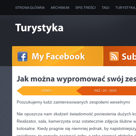
STRONA GŁÓWNA
ARCHIWUM
SPIS TREŚCI
TAGI
TURYSTYKA
ADMIN
PAŹ - 20 - 2025
Poszukujemy ludzi zainteresowanych zespołami weselnymi
Nie opuszcza nam złudzeń świadomość poniesienia dużych k
Realizator, sala, kamerzysta oraz ostatecznie zdjęcia ślubne
kolosalne. Kiedy pragnie się niemniej jednak, by najistotniejsz
wyjątkowy, to wypada zacisnąć zęby, a ręką sięgnąć głęboko do