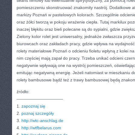
seans filmowy lub ewentualnie spirytystyczny, za pomocą rolet
pomieszczeniu skonstruować znakomity nastrój. Dodatkowe at
markizy Poznań w pastelowych kolorach. Szczególnie odcieni
oraz żółci tworzą w pokoju wrażenie ciepła. Tutaj markilux po
inaczej błękitu oraz bieli polecane są do sypialni, gdzie zwię
Zielony kolor rolet jest uniwersalny, jednakże zwłaszcza przyz
biurowcach oraz zakładach pracy, gdzie wpływa na wydajność
rolety materiałowe Poznań o odcieniu fioletu wpłyną z kolei na 
nim częściej mają zapał do pracy. Trzeba unikać odcieni czern
negatywnie wpływają one na wystrój pomieszczeń, oświetlając 
emitując negatywną energię. Jeżeli natomiast w mieszkaniu d
rolety bambusowe bądź też z trawy bambusowej będą znako
źródło:
———————————
1.
zapoznaj się
2.
poznaj szczegóły
3.
http://wtc-anschlag.de
4.
http://wtfbelarus.com