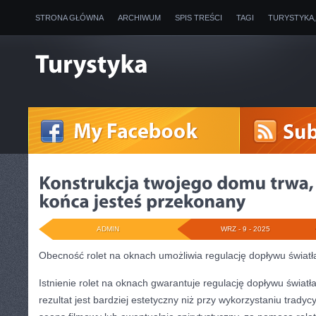
STRONA GŁÓWNA
ARCHIWUM
SPIS TREŚCI
TAGI
TURYSTYKA
ADMIN
WRZ - 9 - 2025
Obecność rolet na oknach umożliwia regulację dopływu światł
Istnienie rolet na oknach gwarantuje regulację dopływu światła
rezultat jest bardziej estetyczny niż przy wykorzystaniu tradyc