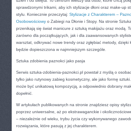
dzień i od święta. To centrum wiedzy dla osób, które chcą po
sprawdzonymi trikami, aby ich stylizacje dłoni oraz make-up s
stylu. Koniecznie przeczytaj:
Stylizacje z Charakterem – Pazno
Osobowościowy
o Zabiegi na Dłonie i Stopy. Na stronie Sztu
przenikają się świat manicure z sztuką makijażu oraz modą.
zarówno dla początkujących, jak i dla zaawansowanych stylist
warsztat, odkrywać nowe trendy oraz zgłębiać metody, dzięki 
będzie dopieszczona w najmniejszym szczególe.
Sztuka zdobienia paznokci jako pasja
Serwis sztuka-zdobienia-paznokci.pl powstał z myślą o osobach,
tylko jako rutynowy zabieg kosmetyczny, ale jako formę sztuki
może być unikatową kompozycją, a odpowiednio dobrany makija
dopełnić.
W artykułach publikowanych na stronie znajdziesz opisy styliza
poprzez uniwersalne, aż po ekstrawaganckie i okolicznościow
– niezależnie od wieku, trybu życia czy wykonywanego zaw
rozwiązania, które pasują z jej charakterem.