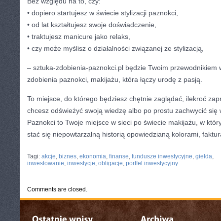
Bez względu na to, czy:
• dopiero startujesz w świecie stylizacji paznokci,
• od lat kształtujesz swoje doświadczenie,
• traktujesz manicure jako relaks,
• czy może myślisz o działalności związanej ze stylizacją,
– sztuka-zdobienia-paznokci.pl będzie Twoim przewodnikiem 
zdobienia paznokci, makijażu, która łączy urodę z pasją.
To miejsce, do którego będziesz chętnie zaglądać, ilekroć zapr
chcesz odświeżyć swoją wiedzę albo po prostu zachwycić się
Paznokci to Twoje miejsce w sieci po świecie makijażu, w kt
stać się niepowtarzalną historią opowiedzianą kolorami, faktur
CATEGORIES:
TURYSTYKA, PODRÓŻE
Tagi:
akcje
,
biznes
,
ekonomia
,
finanse
,
fundusze inwestycyjne
,
giełda
,
inwestowanie
,
inwestycje
,
obligacje
,
portfel inwestycyjny
Comments are closed.