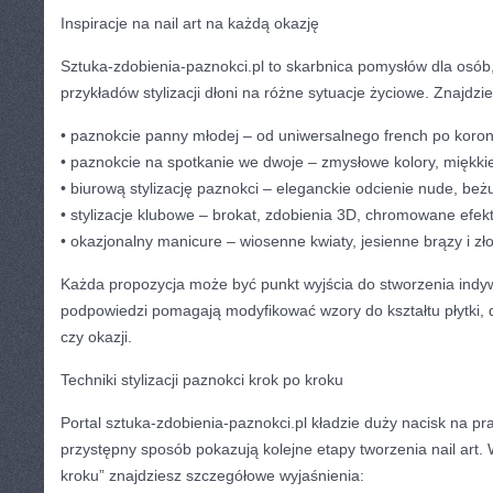
Inspiracje na nail art na każdą okazję
Sztuka-zdobienia-paznokci.pl to skarbnica pomysłów dla osób
przykładów stylizacji dłoni na różne sytuacje życiowe. Znajdzi
• paznokcie panny młodej – od uniwersalnego french po kor
• paznokcie na spotkanie we dwoje – zmysłowe kolory, miękkie
• biurową stylizację paznokci – eleganckie odcienie nude, beżu
• stylizacje klubowe – brokat, zdobienia 3D, chromowane efekt
• okazjonalny manicure – wiosenne kwiaty, jesienne brązy i zło
Każda propozycja może być punkt wyjścia do stworzenia indywid
podpowiedzi pomagają modyfikować wzory do kształtu płytki, d
czy okazji.
Techniki stylizacji paznokci krok po kroku
Portal sztuka-zdobienia-paznokci.pl kładzie duży nacisk na pr
przystępny sposób pokazują kolejne etapy tworzenia nail art. 
kroku” znajdziesz szczegółowe wyjaśnienia: