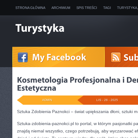
STRONA GŁÓWNA
ARCHIWUM
SPIS TREŚCI
TAGI
TURYSTYKA
ADMIN
LIS - 26 - 2025
Sztuka Zdobienia Paznokci – świat upiększania dłoni, sztuki m
Sztuka-zdobienia-paznokci.pl to portal, w którym pasjonatki 
znajdą niemal wszystko, czego potrzebują, aby wyczarować ef