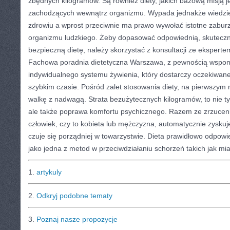
zbędnych kilogramów. Są również diety, jakich bazową misją j
zachodzących wewnątrz organizmu. Wypada jednakże wiedzieć
zdrowiu a wprost przeciwnie ma prawo wywołać istotne zabur
organizmu ludzkiego. Żeby dopasować odpowiednią, skuteczną 
bezpieczną dietę, należy skorzystać z konsultacji ze ekspertem
Fachowa poradnia dietetyczna Warszawa, z pewnością wspo
indywidualnego systemu żywienia, który dostarczy oczekiwane 
szybkim czasie. Pośród zalet stosowania diety, na pierwszy
walkę z nadwagą. Strata bezużytecznych kilogramów, to nie tyl
ale także poprawa komfortu psychicznego. Razem ze zrzucen
człowiek, czy to kobieta lub mężczyzna, automatycznie zyskuj
czuje się porządniej w towarzystwie. Dieta prawidłowo odpowie
jako jedna z metod w przeciwdziałaniu schorzeń takich jak mi
1.
artykuly
2.
Odkryj podobne tematy
3.
Poznaj nasze propozycje