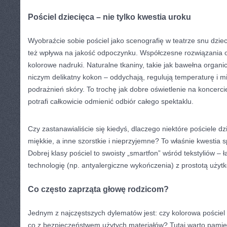
Pościel dziecięca – nie tylko kwestia uroku
Wyobraźcie sobie pościel jako scenografię w teatrze snu dziec
też wpływa na jakość odpoczynku. Współczesne rozwiązania ofe
kolorowe nadruki. Naturalne tkaniny, takie jak bawełna organi
niczym delikatny kokon – oddychają, regulują temperaturę i mi
podrażnień skóry. To trochę jak dobre oświetlenie na koncerc
potrafi całkowicie odmienić odbiór całego spektaklu.
Czy zastanawialiście się kiedyś, dlaczego niektóre pościele dzi
miękkie, a inne szorstkie i nieprzyjemne? To właśnie kwestia sp
Dobrej klasy pościel to swoisty „smartfon” wśród tekstyliów 
technologię (np. antyalergiczne wykończenia) z prostotą użyt
Co często zaprząta głowę rodzicom?
Jednym z najczęstszych dylematów jest: czy kolorowa pościel 
co z bezpieczeństwem użytych materiałów? Tutaj warto pamięt