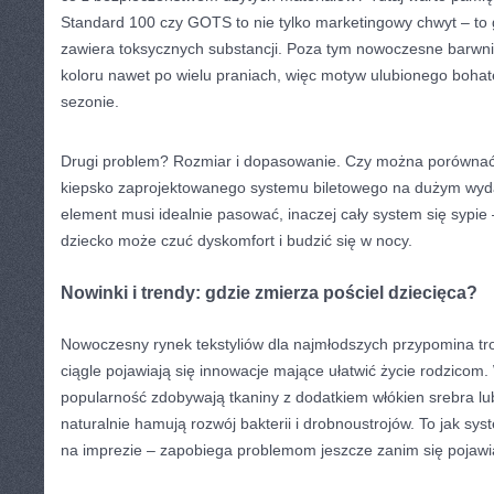
Standard 100 czy GOTS to nie tylko marketingowy chwyt – to 
zawiera toksycznych substancji. Poza tym nowoczesne barwni
koloru nawet po wielu praniach, więc motyw ulubionego bohat
sezonie.
Drugi problem? Rozmiar i dopasowanie. Czy można porównać 
kiepsko zaprojektowanego systemu biletowego na dużym wy
element musi idealnie pasować, inaczej cały system się sypie 
dziecko może czuć dyskomfort i budzić się w nocy.
Nowinki i trendy: gdzie zmierza pościel dziecięca?
Nowoczesny rynek tekstyliów dla najmłodszych przypomina t
ciągle pojawiają się innowacje mające ułatwić życie rodzicom.
popularność zdobywają tkaniny z dodatkiem włókien srebra lub
naturalnie hamują rozwój bakterii i drobnoustrojów. To jak sy
na imprezie – zapobiega problemom jeszcze zanim się pojawi