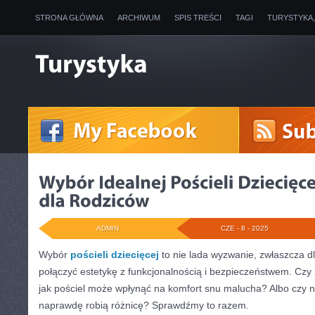
STRONA GŁÓWNA
ARCHIWUM
SPIS TREŚCI
TAGI
TURYSTYKA
ADMIN
CZE - 8 - 2025
Wybór
pościeli dziecięcej
to nie lada wyzwanie, zwłaszcza dl
połączyć estetykę z funkcjonalnością i bezpieczeństwem. Czy z
jak pościel może wpłynąć na komfort snu malucha? Albo czy 
naprawdę robią różnicę? Sprawdźmy to razem.