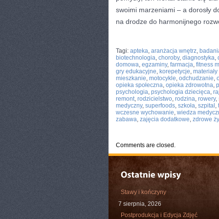
swoimi marzeniami – a dorosły d
na drodze do harmonijnego rozw
CATEGORIES:
TURYSTYKA, PODRÓŻE
Tagi:
apteka
,
aranżacja wnętrz
,
badani
biotechnologia
,
choroby
,
diagnostyka
,
domowa
,
egzaminy
,
farmacja
,
fitness 
gry edukacyjne
,
korepetycje
,
materiał
mieszkanie
,
motocykle
,
odchudzanie
,
opieka społeczna
,
opieka zdrowotna
,
p
psychologia
,
psychologia dziecięca
,
ra
remont
,
rodzicielstwo
,
rodzina
,
rowery
,
medyczny
,
superfoods
,
szkoła
,
szpital
,
wczesne wychowanie
,
wiedza medycz
zabawa
,
zajęcia dodatkowe
,
zdrowe ż
Comments are closed.
Stawy i kończyny
7 sierpnia, 2026
Postprodukcja i Edycja Zdjęć