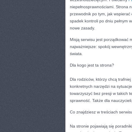
niepełnosprawnościami. Strona ni
przewodnik po tym, jak wspierać 
spadek kontroli po dniu pełnym w
nowe zasady.
Misją serwisu jest porządkować m
najważniejsze: spokój wewnętrzn
świata.
Dla kogo jest ta strona?
Dla rodziców, którzy chcą trafnie
konkretnych narzędzi na sytuacje
towarzyszyć bez presji w takich t
sprawność. Także dla nauczycieli
Co znajdziesz w treściach serwis
Na stronie pojawiają się poradni