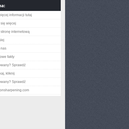
ęcej informacji tutaj
się więcej
stronę internetową
lej
 nas
owe fakty
gowany? Sprawdź
aj, kliknij
gowany? Sprawdź
ctionsharpening.com