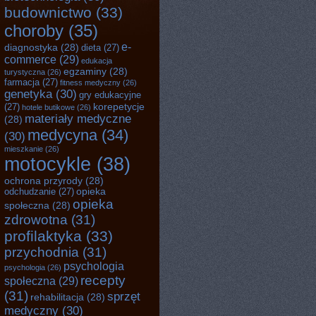
budownictwo
(33)
choroby
(35)
e-
diagnostyka
(28)
dieta
(27)
commerce
(29)
edukacja
egzaminy
(28)
turystyczna
(26)
farmacja
(27)
fitness medyczny
(26)
genetyka
(30)
gry edukacyjne
(27)
korepetycje
hotele butikowe
(26)
materiały medyczne
(28)
medycyna
(34)
(30)
mieszkanie
(26)
motocykle
(38)
ochrona przyrody
(28)
odchudzanie
(27)
opieka
opieka
społeczna
(28)
zdrowotna
(31)
profilaktyka
(33)
przychodnia
(31)
psychologia
psychologia
(26)
recepty
społeczna
(29)
(31)
sprzęt
rehabilitacja
(28)
medyczny
(30)