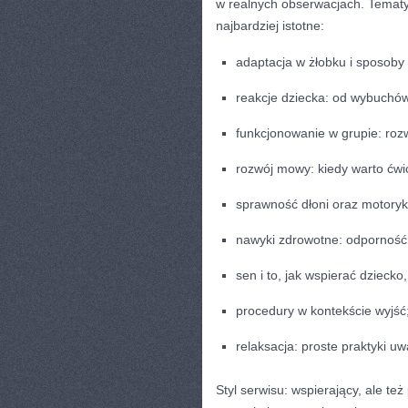
w realnych obserwacjach. Tematy 
najbardziej istotne:
adaptacja w żłobku i sposoby 
reakcje dziecka: od wybuchów
funkcjonowanie w grupie: roz
rozwój mowy: kiedy warto ćwic
sprawność dłoni oraz motoryk
nawyki zdrowotne: odporność
sen i to, jak wspierać dziecko
procedury w kontekście wyjść
relaksacja: proste praktyki u
Styl serwisu: wspierający, ale t