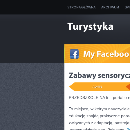
STRONA GŁÓWNA
ARCHIWUM
SP
ADMIN
PRZEDSZKOLE NA 5 – portal o ro
To miejsce, w którym nauczyciel
edukację znajdą praktyczne pora
związanych z adaptacją, nastroja
wczesnodziecięcym. Polecamy
P