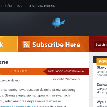
IS TREŚCI
TAGI
TURYSTYKA, PODRÓŻE
POP
Stawy
ZABAWY
LUT - 9 - 2026
MOŻLIWOŚĆ KOMENTOWANIA
Ortex P
ortopedi
SENSORYCZNE
ZOSTAŁA WYŁĄCZONA
zwoju dzieci
Zachw
Witajci
e oraz osoby towarzyszące dziecko przez wczesną
którym 
dy. Strona skupia się na typowych wyzwaniach
mi, relacjami oraz dojrzewaniem w wieku
Wyciec
Witajcie
rzestrzeń i aranżacja sal
i Integracja dzieci z