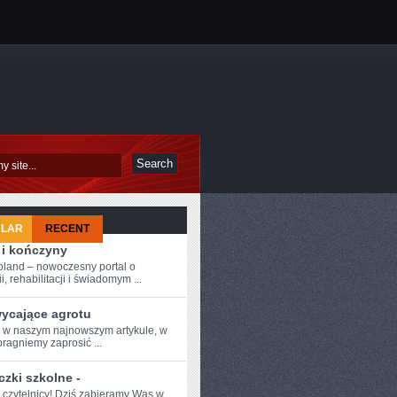
ULAR
RECENT
 i kończyny
oland – nowoczesny portal o
i, rehabilitacji i świadomym ...
ycające agrotu
e w naszym najnowszym‌ artykule, w
pragniemy zaprosić ...
zki szkolne -
 czytelnicy!​ Dziś‌ zabieramy Was w