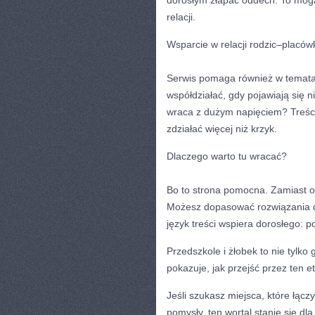
relacji.
Wsparcie w relacji rodzic–placów
Serwis pomaga również w temata
współdziałać, gdy pojawiają się 
wraca z dużym napięciem? Treści 
zdziałać więcej niż krzyk.
Dlaczego warto tu wracać?
Bo to strona pomocna. Zamiast obi
Możesz dopasować rozwiązania d
język treści wspiera dorosłego: 
Przedszkole i żłobek to nie tylko 
pokazuje, jak przejść przez ten et
Jeśli szukasz miejsca, które łąc
pomysły, ten wortal stanie się dl