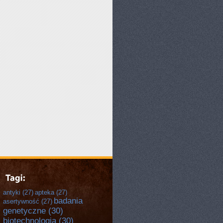
antyki
(27)
apteka
(27)
badania
asertywność
(27)
genetyczne
(30)
biotechnologia
(30)