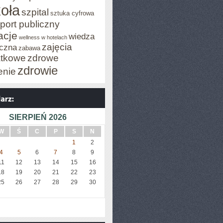
oła
szpital
sztuka cyfrowa
port publiczny
acje
wiedza
wellness w hotelach
zajęcia
czna
zabawa
tkowe
zdrowe
zdrowie
enie
SIERPIEŃ 2026
W
Ś
C
P
S
N
1
2
4
5
6
7
8
9
11
12
13
14
15
16
18
19
20
21
22
23
25
26
27
28
29
30