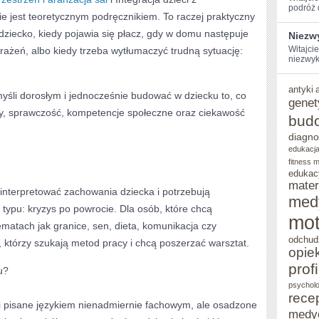
podróż d
e jest teoretycznym podręcznikiem. To raczej praktyczny
dziecko, kiedy pojawia się płacz, gdy w domu następuje
Niezw
Witajci
rażeń, albo kiedy trzeba wytłumaczyć trudną sytuację:
niezwyk
antyki
yśli dorosłym i jednocześnie budować w dziecku to, co
genet
y, sprawczość, kompetencje społeczne oraz ciekawość
bud
diagno
edukacja
fitness 
edukac
mater
j interpretować zachowania dziecka i potrzebują
med
 typu: kryzys po powrocie. Dla osób, które chcą
mot
ematach jak granice, sen, dieta, komunikacja czy
odchud
, którzy szukają metod pracy i chcą poszerzać warsztat.
opie
prof
u?
psycholo
rece
ki pisane językiem nienadmiernie fachowym, ale osadzone
medy