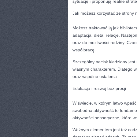
sytuację i proponują realne strat
Jak możesz korzystać ze strony 
Możesz traktować ją jak bibliote
adaptacja, dieta, relacje. Następ
oraz do możliwości rodziny. Czas
współpracę.
Szczególny nacisk kładziony jest
własnym charakterem. Dlatego w 
oraz wspólne ustalenia.
Edukacja i rozwój bez presji
W świecie, w którym łatwo wpaść
swobodna aktywność to fundamen
aktywności sensoryczne, które w
Ważnym elementem jest też codz
dorosłym złapać oddech. To mogą