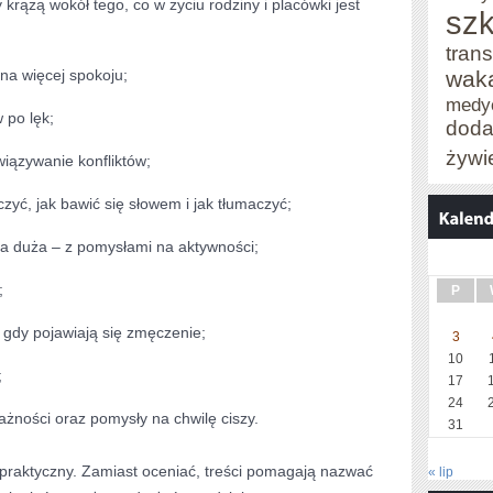
krążą wokół tego, co w życiu rodziny i placówki jest
szk
trans
na więcej spokoju;
wak
medy
 po lęk;
doda
żywi
wiązywanie konfliktów;
zyć, jak bawić się słowem i jak tłumaczyć;
a duża – z pomysłami na aktywności;
;
P
, gdy pojawiają się zmęczenie;
3
10
;
17
24
ważności oraz pomysły na chwilę ciszy.
31
eż praktyczny. Zamiast oceniać, treści pomagają nazwać
« lip