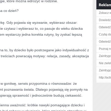
egie, które można wdrożyć w rodzinie.
na co dzień?
Zobacz wi
Dowiedz 
czkę. Gdy pojawia się wyzwanie, wybierasz obszar:
Odwiedź 
nie czytasz i wybierasz to, co pasuje do wieku dziecka
em wystarczy jedna korekta rutyny, by zyskać lepszą
Czytaj da
Odwiedź
Poznaj n
 na to, by dziecko było postrzegane jako indywidualność z
treściach powracają motywy: relacja, zasady, akceptacja
Zaintry
Nie zwlek
Zaintry
http://a
 w gonitwę, serwis przypomina o równowadze: że
t poznawania świata. Dlatego pojawiają się pomysły na
spierają sprawność i jednocześnie budują ciekawość.
ienna uważność: krótkie nawyki pomagające dziecku i
 być zabawy w skupienie, które zmieniają atmosferę w