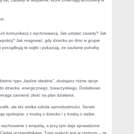
ka
ch komunikacji z wychowawcą. Jak ustalać zasady? Jak
niepokój? Jak reagować, gdy dziecko po dniu w grupie
porządkują te wątki i pokazują, że zaufanie potrafią
etnic typu „będzie idealnie”, dostajesz różne opcje.
o dziecka: energicznego, towarzyskiego. Dodatkowo
pomaga zamienić złość na plan działania.
grafik, ale też wielka szkoła samodzielności. Serwis
ap spokojnie: z troską o dziecko i z troską o siebie.
zy wychowanie z empatią, a przy tym daje sprawdzone
a Ciebie przewodnikiem. Tutaj maluch jest w centrum – ze