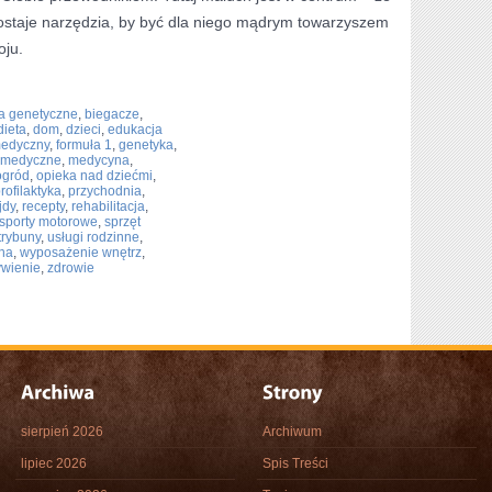
ostaje narzędzia, by być dla niego mądrym towarzyszem
oju.
a genetyczne
,
biegacze
,
dieta
,
dom
,
dzieci
,
edukacja
medyczny
,
formuła 1
,
genetyka
,
y medyczne
,
medycyna
,
ogród
,
opieka nad dziećmi
,
rofilaktyka
,
przychodnia
,
jdy
,
recepty
,
rehabilitacja
,
sporty motorowe
,
sprzęt
trybuny
,
usługi rodzinne
,
na
,
wyposażenie wnętrz
,
ywienie
,
zdrowie
sierpień 2026
Archiwum
lipiec 2026
Spis Treści